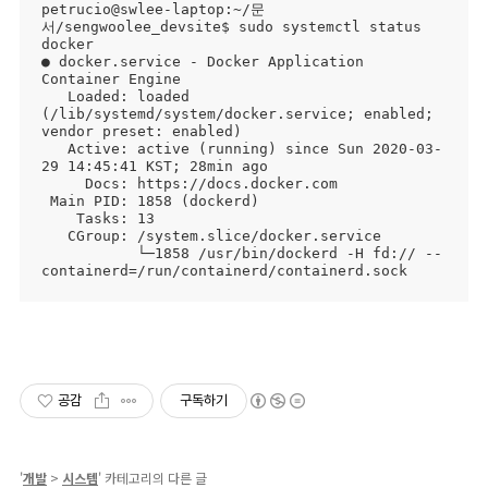
petrucio@swlee-laptop:~/문
서/sengwoolee_devsite$ sudo systemctl status 
docker

● docker.service - Docker Application 
Container Engine

   Loaded: loaded 
(/lib/systemd/system/docker.service; enabled; 
vendor preset: enabled)

   Active: active (running) since Sun 2020-03-
29 14:45:41 KST; 28min ago

     Docs: https://docs.docker.com

 Main PID: 1858 (dockerd)

    Tasks: 13

   CGroup: /system.slice/docker.service

           └─1858 /usr/bin/dockerd -H fd:// --
containerd=/run/containerd/containerd.sock
공감
구독하기
'
개발
>
시스템
' 카테고리의 다른 글