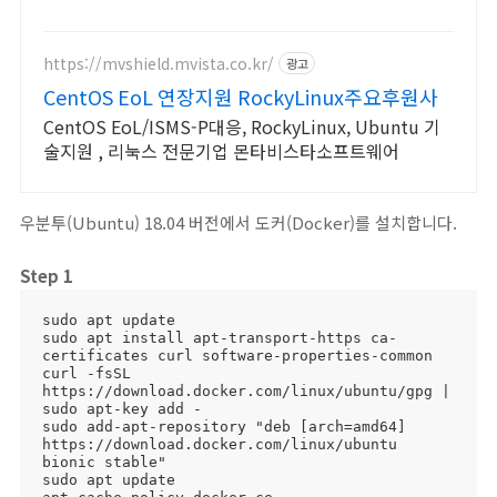
https://mvshield.mvista.co.kr/
광고
CentOS EoL 연장지원 RockyLinux주요후원사
CentOS EoL/ISMS-P대응, RockyLinux, Ubuntu 기
술지원 , 리눅스 전문기업 몬타비스타소프트웨어
우분투(Ubuntu) 18.04 버전에서 도커(Docker)를 설치합니다.
Step 1
sudo apt update

sudo apt install apt-transport-https ca-
certificates curl software-properties-common

curl -fsSL 
https://download.docker.com/linux/ubuntu/gpg | 
sudo apt-key add -

sudo add-apt-repository "deb [arch=amd64] 
https://download.docker.com/linux/ubuntu 
bionic stable"

sudo apt update
