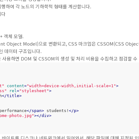
실행하여 각 노드의 기하학적 형태를 계산합니다.
니다
→ 객체 모델.
t Object Model)으로 변환되고, CSS 마크업은 CSSOM(CSS Obje
적인 데이터 구조입니다.
line을 사용하면 DOM 및 CSSOM의 생성 및 처리 비용을 수집하고 점검할 수
t"
content
=
"width=device-width,initial-scale=1"
>
ss"
rel
=
"stylesheet"
>
h
</
title
>
performance
</
span
>
 students!
</
p
>
ome-photo.jpg"
>
</
div
>
시 바이트를 디스크나 네트워크에서 읽어와서, 해당 파일에 대해 지정된 인코딩