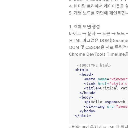
4. 렌더링 트리에서 레이아웃을 
5. 개별 노드를 화면에 페인트합
1. 객체 모델 생성
바이트 → 문자 → 토큰 → 노드 
HTML 마크업은 DOM(Documen
DOM 및 CSSOM은 서로 독립
Chrome DevTools Time
<!DOCTYPE 
html
>
<
html
>
<
head
>
<
meta
name
=
"viewpor
<
link
href
=
"style.c
<
title
>
Critical Pat
</
head
>
<
body
>
<
p
>
Hello 
<
span
>
web 
<
div
>
<
img
src
=
"awes
</
body
>
</
html
>
- 변환: 브라우저가 HTML의 원