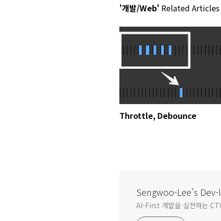
'개발/Web'
Related Articles
Throttle, Debounce
Sengwoo-Lee’s Dev-
AI-First 개발을 실천하는 C